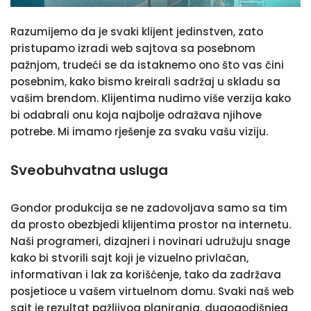
Razumijemo da je svaki klijent jedinstven, zato
pristupamo izradi web sajtova sa posebnom
pažnjom, trudeći se da istaknemo ono što vas čini
posebnim, kako bismo kreirali sadržaj u skladu sa
vašim brendom. Klijentima nudimo više verzija kako
bi odabrali onu koja najbolje odražava njihove
potrebe. Mi imamo rješenje za svaku vašu viziju.
Sveobuhvatna usluga
Gondor produkcija se ne zadovoljava samo sa tim
da prosto obezbjedi klijentima prostor na internetu.
Naši programeri, dizajneri i novinari udružuju snage
kako bi stvorili sajt koji je vizuelno privlačan,
informativan i lak za korišćenje, tako da zadržava
posjetioce u vašem virtuelnom domu. Svaki naš web
sajt je rezultat pažljivog planiranja, dugogodišnjeg