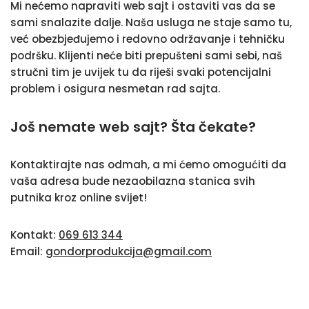
Mi nećemo napraviti web sajt i ostaviti vas da se
sami snalazite dalje. Naša usluga ne staje samo tu,
već obezbjeđujemo i redovno održavanje i tehničku
podršku. Klijenti neće biti prepušteni sami sebi, naš
stručni tim je uvijek tu da riješi svaki potencijalni
problem i osigura nesmetan rad sajta.
Još nemate web sajt? Šta čekate?
Kontaktirajte nas odmah, a mi ćemo omogućiti da
vaša adresa bude nezaobilazna stanica svih
putnika kroz online svijet!
Kontakt:
069 613 344
Email:
gondorprodukcija@gmail.com